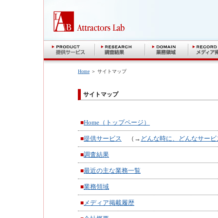
Home
＞ サイトマップ
サイトマップ
Home（トップページ）
■
提供サービス
（→
どんな時に、どんなサービ
■
調査結果
■
最近の主な業務一覧
■
業務領域
■
メディア掲載履歴
■