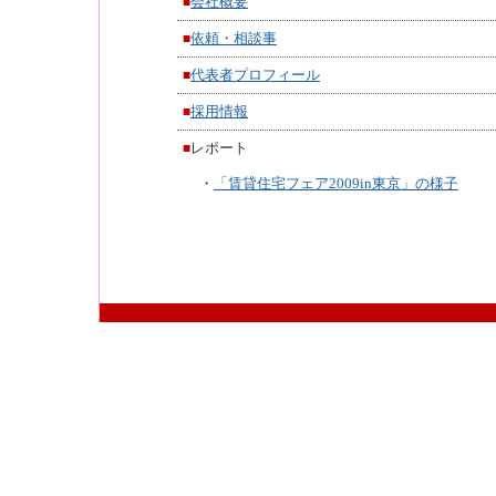
会社概要
■
依頼・相談事
■
代表者プロフィール
■
採用情報
■
レポート
■
・
「賃貸住宅フェア2009in東京」の様子