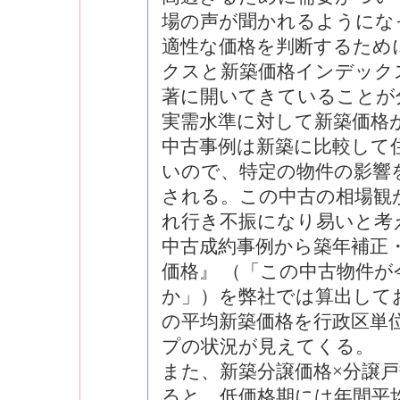
場の声が聞かれるようにな
適性な価格を判断するため
クスと新築価格インデックス
著に開いてきていることが
実需水準に対して新築価格
中古事例は新築に比較して
いので、特定の物件の影響
される。この中古の相場観
れ行き不振になり易いと考
中古成約事例から築年補正
価格』 （「この中古物件
か」）を弊社では算出して
の平均新築価格を行政区単
プの状況が見えてくる。
また、新築分譲価格×分譲
ると、低価格期には年間平均