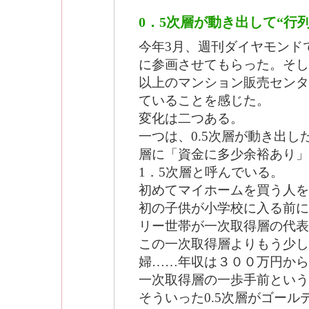
0．5次層が動き出して“行
今年3月、週刊ダイヤモンド
に参画させてもらった。そし
以上のマンション販売センタ
ていることを感じた。
変化は二つある。
一つは、0.5次層が動き出
層に「資金に多少余裕あり」
1．5次層と呼んでいる。
初めてマイホームを買う人を
初の子供が小学校に入る前に
リー世帯が一次取得層の代表
この一次取得層よりもう少し
婦……年収は３００万円から
一次取得層の一歩手前という
そういった0.5次層がゴー