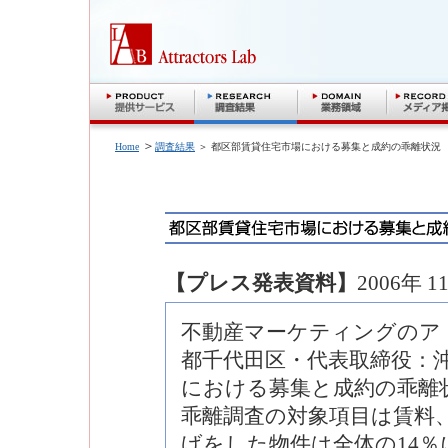
＞
Home
調査結果
＞ 都区部賃貸住宅市場における募集と成約の乖離状況
【プレス発表資料】
2006年 1
不動産マーケティングのア
都千代田区・代表取締役：沖
における募集と成約の乖離
乖離調査の対象項目は賃料
げをした物件は全体の14％