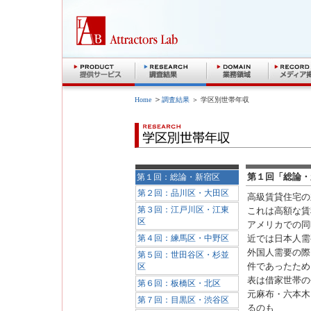
＞
Home
調査結果
＞ 学区別世帯年収
第１回「総論・
第１回：総論・新宿区
第２回：品川区・大田区
高級賃貸住宅の
第３回：江戸川区・江東
これは高額な賃
区
アメリカでの同
第４回：練馬区・中野区
近では日本人需
外国人需要の際
第５回：世田谷区・杉並
件であったため
区
表は借家世帯の
第６回：板橋区・北区
元麻布・六本木
第７回：目黒区・渋谷区
るのも