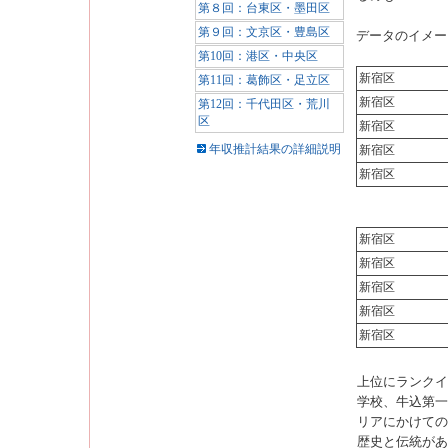
第８回：台東区・墨田区
第９回：文京区・豊島区
データのイメー
第10回：港区・中央区
新宿区
第11回：葛飾区・足立区
新宿区
第12回：千代田区・荒川
区
新宿区
年収推計結果の詳細説明
新宿区
新宿区
新宿区
新宿区
新宿区
新宿区
新宿区
上位にランクイ
学校、牛込第一
リアにかけての
歴史と伝統があ