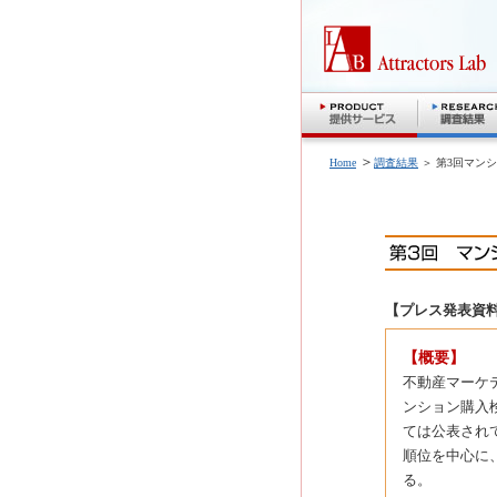
＞
Home
調査結果
＞ 第3回マン
【プレス発表資
【概要】
不動産マーケ
ンション購入
ては公表され
順位を中心に
る。