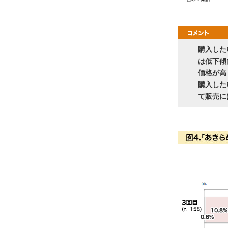
購入した
は低下傾
価格が高
購入した
て販売に