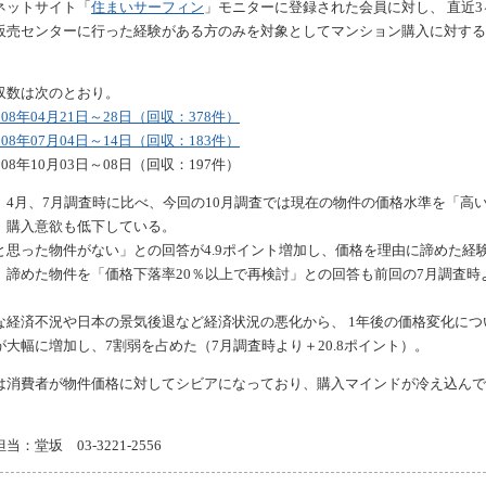
ネットサイト「
住まいサーフィン
」モニターに登録された会員に対し、 直近
販売センターに行った経験がある方のみを対象としてマンション購入に対する
収数は次のとおり。
08年04月21日～28日（回収：378件）
08年07月04日～14日（回収：183件）
08年10月03日～08日（回収：197件）
、4月、7月調査時に比べ、今回の10月調査では現在の物件の価格水準を「高
、購入意欲も低下している。
と思った物件がない」との回答が4.9ポイント増加し、価格を理由に諦めた経
。諦めた物件を「価格下落率20％以上で再検討」との回答も前回の7月調査時よ
。
な経済不況や日本の景気後退など経済状況の悪化から、 1年後の価格変化につ
大幅に増加し、7割弱を占めた（7月調査時より＋20.8ポイント）。
は消費者が物件価格に対してシビアになっており、購入マインドが冷え込んで
。
：堂坂 03-3221-2556