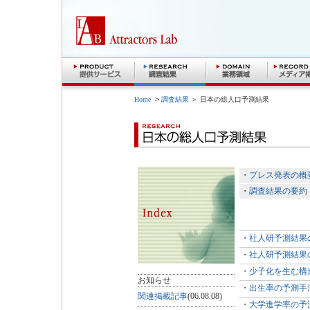
＞
Home
調査結果
＞ 日本の総人口予測結果
・
プレス発表の概
・
調査結果の要約
・
社人研予測結果
・
社人研予測結果
・
少子化を生む構
お知らせ
・
出生率の予測手
関連掲載記事
(06.08.08)
・
大学進学率の予