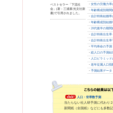
・
女性の労働力率の
ベストセラー「下流社
会」(著：三浦展/光文社新
・
年齢構成別期間
書)で引用されました。
・
合計特殊結婚率
・
年齢構成別結婚
・
20代後半の期
・
合計特殊出生率
・
合計特殊出生率
・
平均寿命の予測
・
総人口の予測結
・
人口ピラミッドの
・
老年従属人口指
・
予測結果データ
人口・世帯数予測
当たらない社人研予測に代わり
新聞紙（全国紙）などにも多数