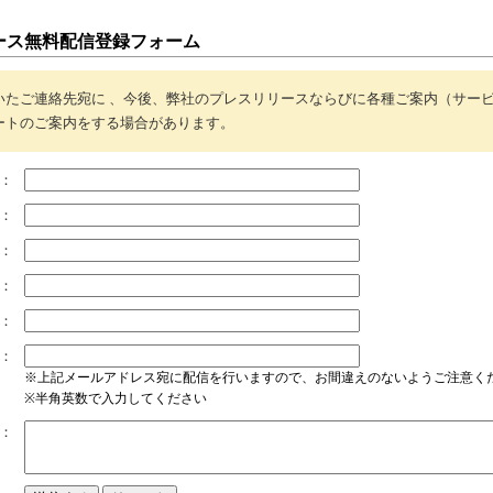
ース無料配信登録フォーム
いたご連絡先宛に 、今後、弊社のプレスリリースならびに各種ご案内（サー
ートのご案内をする場合があります。
：
：
：
：
：
：
※上記メールアドレス宛に配信を行いますので、お間違えのないようご注意く
※半角英数で入力してください
：