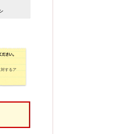
ン
に対するア