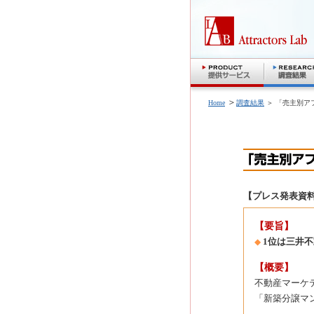
＞
Home
調査結果
＞ 「売主別
【プレス発表資
【要旨】
1位は三井
◆
【概要】
不動産マーケ
「新築分譲マ