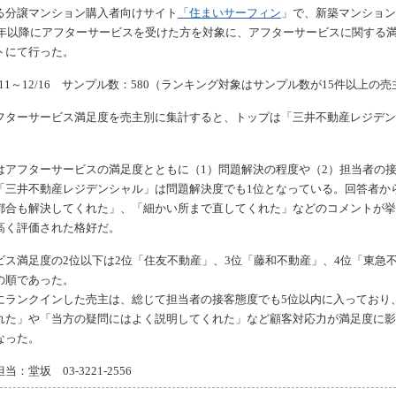
る分譲マンション購入者向けサイト
「
住まいサーフィン
」で、新築マンション
04年以降にアフターサービスを受けた方を対象に、アフターサービスに関する
トにて行った。
/11～12/16 サンプル数：580（ランキング対象はサンプル数が15件以上の売
フターサービス満足度を売主別に集計すると、トップは「三井不動産レジデン
はアフターサービスの満足度とともに（1）問題解決の程度や（2）担当者の
「三井不動産レジデンシャル」は問題解決度でも1位となっている。回答者か
都合も解決してくれた」、「細かい所まで直してくれた」などのコメントが挙
高く評価された格好だ。
ビス満足度の2位以下は2位「住友不動産」、3位「藤和不動産」、4位「東急不
の順であった。
にランクインした売主は、総じて担当者の接客態度でも5位以内に入っており
れた」や「当方の疑問にはよく説明してくれた」など顧客対応力が満足度に影
なった。
：堂坂 03-3221-2556