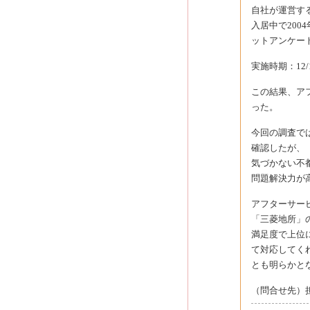
自社が運営す
入居中で20
ットアンケー
実施時期：12
この結果、ア
った。
今回の調査で
確認したが、
気づかない不
問題解決力が
アフターサー
「三菱地所」
満足度で上位
て対応してく
とも明らかと
（問合せ先）担当