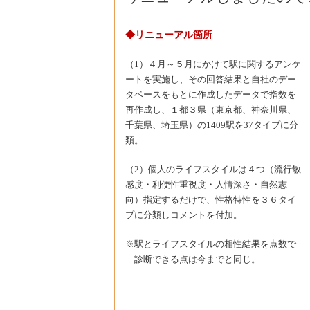
◆リニューアル箇所
（1）４月～５月にかけて駅に関するアンケ
ートを実施し、その回答結果と自社のデー
タベースをもとに作成したデータで指数を
再作成し、１都３県（東京都、神奈川県、
千葉県、埼玉県）の1409駅を37タイプに分
類。
（2）個人のライフスタイルは４つ（流行敏
感度・利便性重視度・人情深さ・自然志
向）指定するだけで、性格特性を３６タイ
プに分類しコメントを付加。
※駅とライフスタイルの相性結果を点数で
診断できる点は今までと同じ。