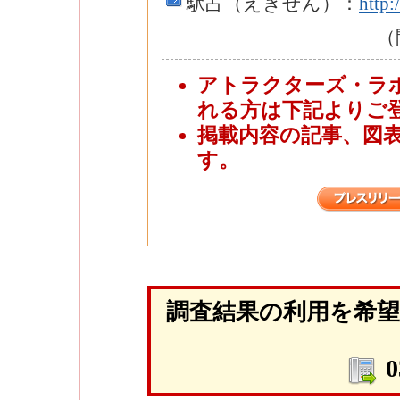
駅占（えきせん）：
http:
（
アトラクターズ・ラ
れる方は下記よりご
掲載内容の記事、図
す。
調査結果の利用を希
0