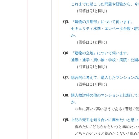
これまでに起こった問題や経験から、今
（回答はQ1と同じ）
Q5.
『建物の共用部』について伺います。
セキュリティ水準・エレベータ台数・駐
か。
（回答はQ1と同じ）
Q6.
『建物の立地』について伺います。
通勤・通学・買い物・学校・病院・公園
（回答はQ1と同じ）
Q7.
総合的に考えて、購入したマンションの
（回答はQ1と同じ）
Q8.
購入検討時の他のマンションと比較して
か。
非常に高い / 高いほうである / 普通 / 
Q9.
上記の売主を知り合いに薦めたいと思い
薦めたい / どちらかというと薦めたい /
どちらかというと薦めたくない / 薦め