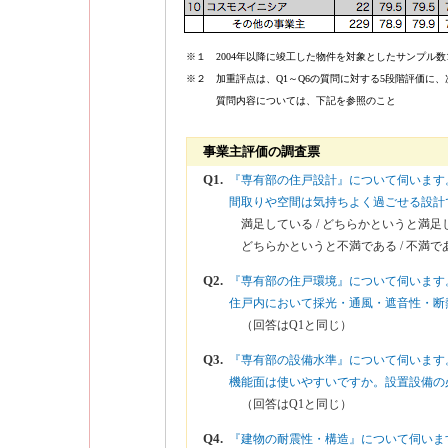
※１ 2004年以降に竣工した物件を対象としたサンプル数
※２ 加重評点は、Q1～Q6の質問に対する5段階評価に
質問内容については、下記を参照のこと
事業主評価の調査票
Q1.
『専有部の住戸設計』について伺います
間取りや空間は気持ちよく過ごせる設計
満足している / どちらかというと満足して
どちらかというと不満である / 不満で
Q2.
『専有部の住戸環境』について伺います
住戸内において採光・通風・遮音性・断
（回答はQ1と同じ）
Q3.
『専有部の設備水準』について伺います
機能面は使いやすいですか。設置設備の
（回答はQ1と同じ）
Q4.
『建物の耐震性・構造』について伺いま