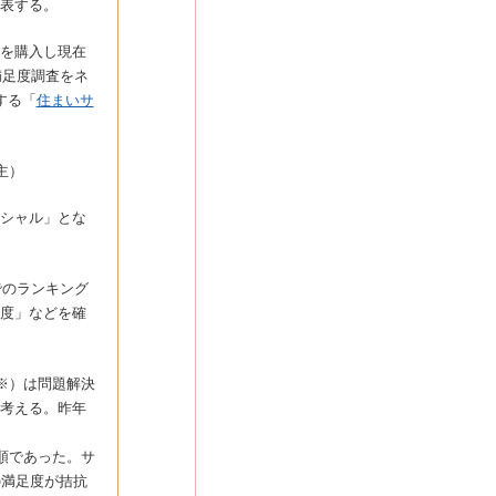
表する。
を購入し現在
満足度調査をネ
する「
住まいサ
主）
シャル」とな
でのランキング
度」などを確
※）は問題解決
考える。昨年
順であった。サ
の満足度が拮抗