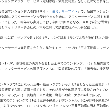
ンションのアフターサービス（定期診断）満足度調査」を行ったのでこれを公
る分譲マンション購入者向けサイト「
住まいサーフィン
」で、新築マンション
05年以降にアフターサービスを受けた方を対象に、アフターサービスに関する
トにて行った。昨年から実施しており今回で2回目となる。今回は自社が運営
員とネットリサーチ会社のパネルに対して調査依頼メールを配信した。
/15～12/27 サンプル数：999（ランキング対象はサンプル数が30件以上の売
フターサービス満足度を売主別に集計すると、トップは「三井不動産レジデン
は（1）JV、単独売主の両方を合算した全体でのランキング、（2）単独売主
し、アフターサービスの満足度とともに「問題解決の程度」「担当者の接客態
ランキングで1位となった三井不動産レジデンシャルと2位となった三菱地所（
接客態度でも高い評価を得ており、その結果が全体満足度に反映されたものと
位が上がったのは三菱地所、東京建物、野村不動産、大京の4社であった。
売主でのランキングでは1位は三井不動産レジデンシャル、2位が野村不動産の
1）より少ないが、（1）では突出した得点であった三井不動産に野村不動産