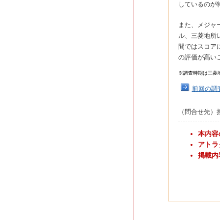
しているのが
また、メジャ
ル、三菱地所
間ではスコア
の評価が高い
※調査時期は三菱
前回の調
（問合せ先）担当
本内容
アトラ
掲載内