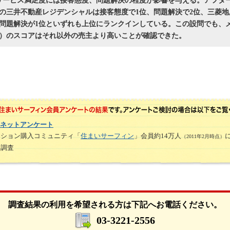
サービス満足度には接客態度、問題解決の程度が影響を与える。アフタ
位の三井不動産レジデンシャルは接客態度で1位、問題解決で2位、三菱地
、問題解決が1位といずれも上位にランクインしている。この設問でも、
社）のスコアはそれ以外の売主より高いことが確認できた。
ネットアンケート
ンション購入コミュニティ「
住まいサーフィン
」会員約14万人
（2011年2月時点）
ト調査
調査結果の利用を希望される方は下記へお電話ください。
03-3221-2556